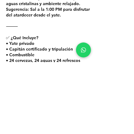
aguas cristalinas y ambiente relajado.
Sugerencia: Sal a la 1:00 PM para disfrutar
del atardecer desde el yate.
⸻
✅ ¿Qué Incluye?
• Yate privado
• Capitán certificado y tripulación
• Combustible
• 24 cervezas, 24 aguas y 24 refrescos
• Hielo
• Servicio a bordo (puedes traer tus
propias bebidas o snacks; el equipo te
atiende a bordo)
⸻
🚫 ¿Qué No Está Incluido?
• Tarifa del muelle: $100 pesos mexicanos
por persona (se paga al llegar)
• Propinas: No están incluidas. Son
totalmente opcionales, y dependen de tu