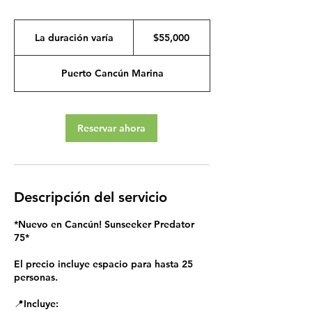
55,000
pesos
La duración varía
L
$55,000
mexicanos
a
d
Puerto Cancún Marina
u
r
a
c
Reservar ahora
i
ó
n
v
a
Descripción del servicio
r
í
a
*Nuevo en Cancún! Sunseeker Predator
75*
El precio incluye espacio para hasta 25
personas.
📍Incluye: