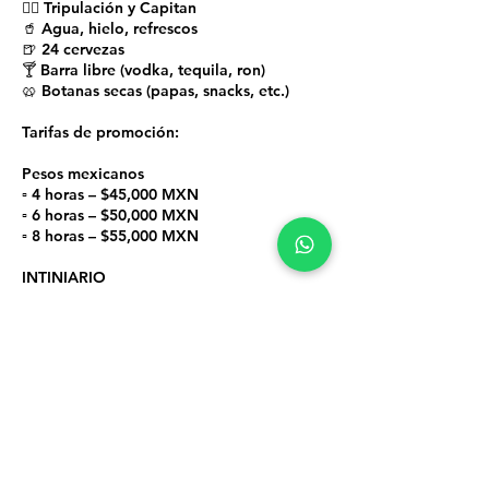
👨‍✈️ Tripulación y Capitan
🥤 Agua, hielo, refrescos
🍺 24 cervezas
🍸 Barra libre (vodka, tequila, ron)
🥨 Botanas secas (papas, snacks, etc.)
Tarifas de promoción:
Pesos mexicanos
▫️ 4 horas – $45,000 MXN
▫️ 6 horas – $50,000 MXN
▫️ 8 horas – $55,000 MXN
INTINIARIO
Durante 6 horas puede tomar este yate
alrededor del área de la laguna de
Cancún, a lo largo de la costa e Isla
Mujeres. El lugar más popular para
tomarlo es la famosa playa de Playa
Norte en el extremo norte de la famosa
playa de Isla Mujeres.
HORARIO DEL TOUR
Tú eliges cuándo te vas, pero no quieres